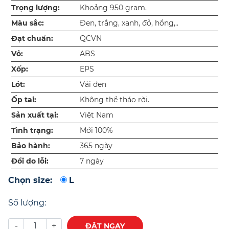
Trọng lượng:
Khoảng 950 gram.
Màu sắc:
Đen, trắng, xanh, đỏ, hồng,..
Đạt chuẩn:
QCVN
Vỏ:
ABS
Xốp:
EPS
Lót:
Vải đen
Ốp tai:
Không thể tháo rời.
Sản xuất tại:
Việt Nam
Tình trạng:
Mới 100%
Bảo hành:
365 ngày
Đổi do lỗi:
7 ngày
Chọn size:
L
Số lượng:
-
+
ĐẶT NGAY