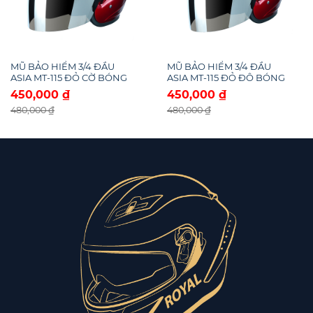
kết dính lại với nhau thành một khuôn mẫu.
Quai nón và các phần khác
MŨ BẢO HIỂM 3/4 ĐẦU
Quai nón: Được làm từ sợi nylon dai giúp dây
MŨ BẢO HIỂM 3/4 ĐẦU
ASIA MT-115 ĐỎ CỜ BÓNG
ASIA MT-115 ĐỎ ĐÔ BÓNG
nón chắc chắn, chịu được ảnh hưởng thời tiết
450,000 ₫
450,000 ₫
thất thường và lực kéo mạnh trong quá trình sử
480,000 ₫
480,000 ₫
dụng.
Thành phần phụ: Khóa cài, lưỡi trai nón, ốp nón
cũng được ép bằng máy chuyên dụng và được
công nhân sơ chế thủ công cho phù hợp với
từng loại nón.