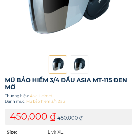
MŨ BẢO HIỂM 3/4 ĐẦU ASIA MT-115 ĐEN
MỜ
Thương hiệu:
Asia Helmet
Danh mục:
Mũ bảo hiểm 3/4 đầu
450,000 ₫
480,000 ₫
Size:
L và XL.