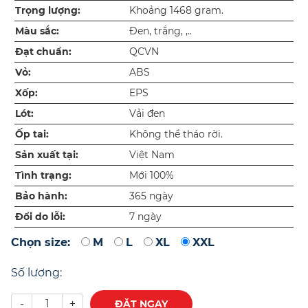
Trọng lượng:
Khoảng 1468 gram.
Màu sắc:
Đen, trắng, ,..
Đạt chuẩn:
QCVN
Vỏ:
ABS
Xốp:
EPS
Lót:
Vải đen
Ốp tai:
Không thể tháo rời.
Sản xuất tại:
Việt Nam
Tình trạng:
Mới 100%
Bảo hành:
365 ngày
Đổi do lỗi:
7 ngày
Chọn size:
M
L
XL
XXL
Số lượng:
-
+
ĐẶT NGAY