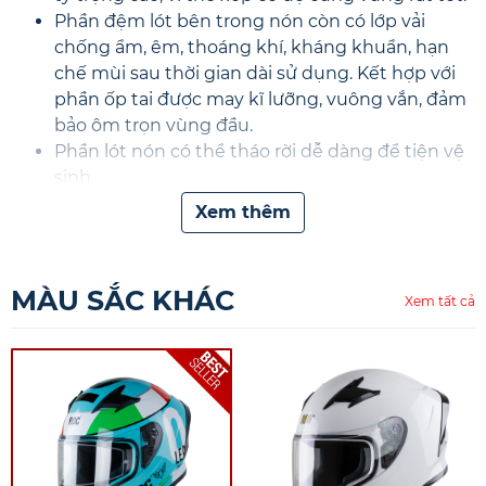
Phần đệm lót bên trong nón còn có lớp vải
chống ẩm, êm, thoáng khí, kháng khuẩn, hạn
chế mùi sau thời gian dài sử dụng. Kết hợp với
phần ốp tai được may kĩ lưỡng, vuông vắn, đảm
bảo ôm trọn vùng đầu.
Phần lót nón có thể tháo rời dễ dàng để tiện vệ
sinh.
Hệ thống thông gió được thiết kế khí động học,
Xem thêm
gồm 2 khe thông gió lớn ở phía trước có thể
điều chỉnh được và khe thoát gió ở phần đuôi
nón để thoát khí. Bên trong có các hốc để khí
MÀU SẮC KHÁC
Xem tất cả
luồng ra, đảm bảo đầu người đội luôn thông
thoáng và mát mẻ.
Kính chắn gió bên ngoài được làm từ chất liệu
cao cấp với độ bền cao, có tác dụng chắn gió,
bụi, đá văng, côn trùng bay vào mắt,... Kính có
tầm nhìn trong và rộng mà không làm biến
dạng hình ảnh.Kèm theo tấm pinlock gắn bên