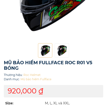
MŨ BẢO HIỂM FULLFACE ROC R01 V5
BÓNG
Thương hiệu:
Roc Helmet
Danh mục:
Mũ bảo hiểm Fullface
920,000 ₫
Size:
M, L, XL và XXL.