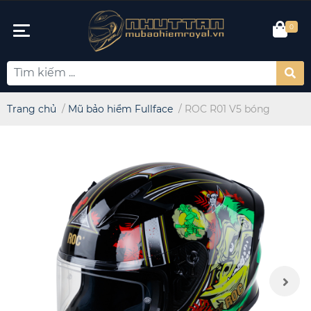
0
Trang chủ
/
Mũ bảo hiểm Fullface
/
ROC R01 V5 bóng