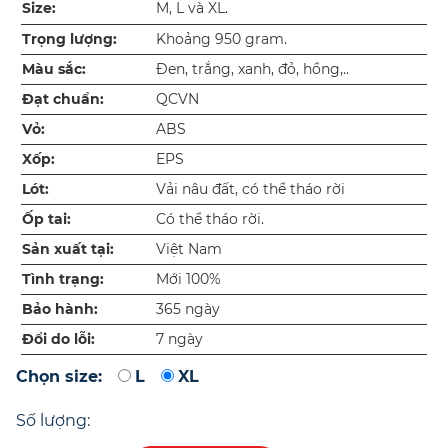
Size:
M, L và XL.
Trọng lượng:
Khoảng 950 gram.
Màu sắc:
Đen, trắng, xanh, đỏ, hồng,..
Đạt chuẩn:
QCVN
Vỏ:
ABS
Xốp:
EPS
Lót:
Vải nâu đất, có thể tháo rời
Ốp tai:
Có thể tháo rời.
Sản xuất tại:
Việt Nam
Tình trạng:
Mới 100%
Bảo hành:
365 ngày
Đổi do lỗi:
7 ngày
Chọn size:
L
XL
Số lượng: