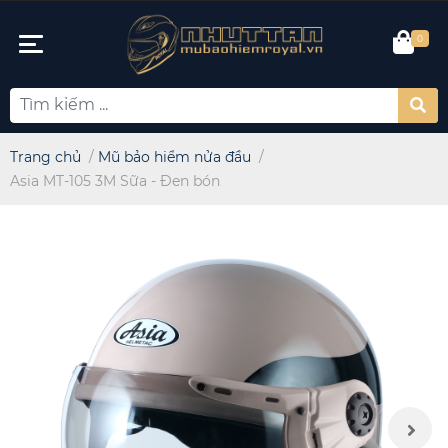
0
Trang chủ
/
Mũ bảo hiểm nửa đầu
/
Asia MT-105 3M Sữa - Đen bón