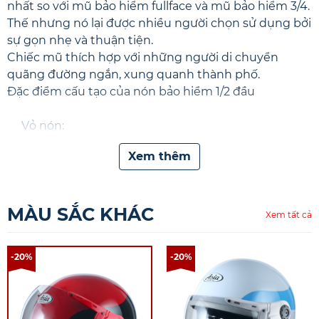
nhất so với
mũ bảo hiểm fullface
và
mũ bảo hiểm 3/4
.
Thế nhưng nó lại được nhiều người chọn sử dụng bởi
sự gọn nhẹ và thuận tiện.
Chiếc mũ thích hợp với những người di chuyển
quãng đường ngắn, xung quanh thành phố.
Đặc điểm cấu tạo của nón bảo hiểm 1/2 đầu
Vỏ nón:
Được sản xuất từ 100% nhựa ABS và nung trong
Xem thêm
nhiệt độ cao để kết thành phôi.
Các phôi này có sức chống va đập khá cao giúp
cản trở tổn thương trực tiếp và bảo vệ an toàn
MÀU SẮC KHÁC
Xem tất cả
cho người sử dụng.
Ruột nón: Quai nón và các phần khác
-20%
-20%
Bộ phận ruột nón được làm từ hạt xốp EPS,
cũng tạo cảm giác êm mềm cho người sử dụng.
Các hạt xốp được cho vào một khuôn của máy