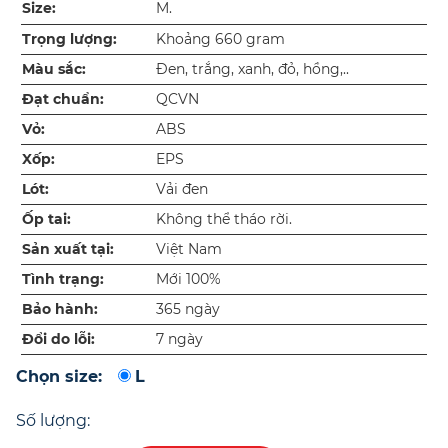
Size:
M.
Trọng lượng:
Khoảng 660 gram
Màu sắc:
Đen, trắng, xanh, đỏ, hồng,..
Đạt chuẩn:
QCVN
Vỏ:
ABS
Xốp:
EPS
Lót:
Vải đen
Ốp tai:
Không thể tháo rời.
Sản xuất tại:
Việt Nam
Tình trạng:
Mới 100%
Bảo hành:
365 ngày
Đổi do lỗi:
7 ngày
Chọn size:
L
Số lượng: