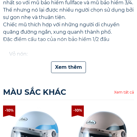
nhất so với
mũ bảo hiểm fullface
và
mũ bảo hiểm 3/4
.
Thế nhưng nó lại được nhiều người chọn sử dụng bởi
sự gọn nhẹ và thuận tiện.
Chiếc mũ thích hợp với những người di chuyển
quãng đường ngắn, xung quanh thành phố.
Đặc điểm cấu tạo của nón bảo hiểm 1/2 đầu
Vỏ nón:
Được sản xuất từ 100% nhựa ABS và nung trong
Xem thêm
nhiệt độ cao để kết thành phôi.
Các phôi này có sức chống va đập khá cao giúp
cản trở tổn thương trực tiếp và bảo vệ an toàn
MÀU SẮC KHÁC
Xem tất cả
cho người sử dụng.
Ruột nón: Quai nón và các phần khác
-10%
-10%
Bộ phận ruột nón được làm từ hạt xốp EPS,
cũng tạo cảm giác êm mềm cho người sử dụng.
Các hạt xốp được cho vào một khuôn của máy