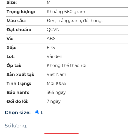
Size:
M.
Trọng lượng:
Khoảng 660 gram
Màu sắc:
Đen, trắng, xanh, đỏ, hồng,..
Đạt chuẩn:
QCVN
Vỏ:
ABS
Xốp:
EPS
Lót:
Vải đen
Ốp tai:
Không thể tháo rời.
Sản xuất tại:
Việt Nam
Tình trạng:
Mới 100%
Bảo hành:
365 ngày
Đổi do lỗi:
7 ngày
Chọn size:
L
Số lượng: