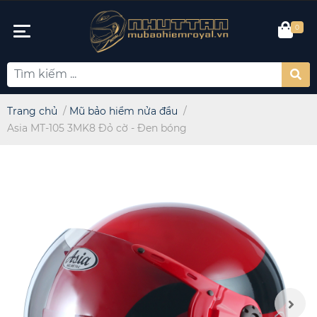
0
Trang chủ
/
Mũ bảo hiểm nửa đầu
/
Asia MT-105 3MK8 Đỏ cờ - Đen bóng